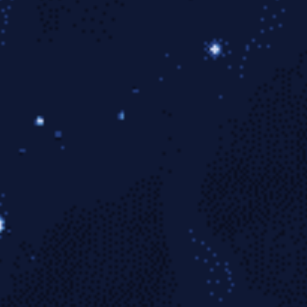
2026-07-17
40 次浏览
纽卡与穆尼奥斯谈判未果奥萨苏纳标价3500万
英镑
2026-07-14
38 次浏览