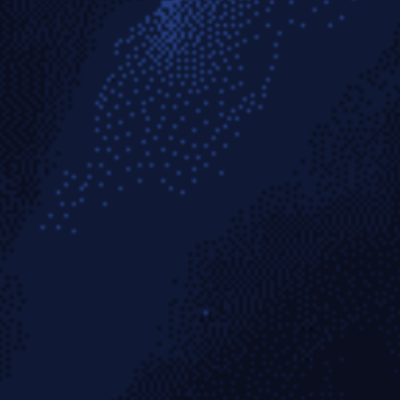
哈里斯谈骑士与魔术风格差异强调对手多名得
分手的威胁
2026-07-06
43 次浏览
恩里克缺席法国足球颁奖典礼因专注研究阿森
纳战术解析
2026-07-03
53 次浏览