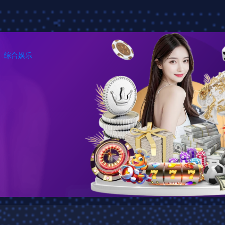
体育
下载App
公司简介
齐沃续约经纪人感慨万千这是我最自豪与激动