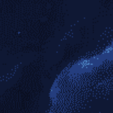
张镇麟14分6板展现全面能力媒体人强调其防
守贡献不可忽视
2026-07-10
41 次浏览