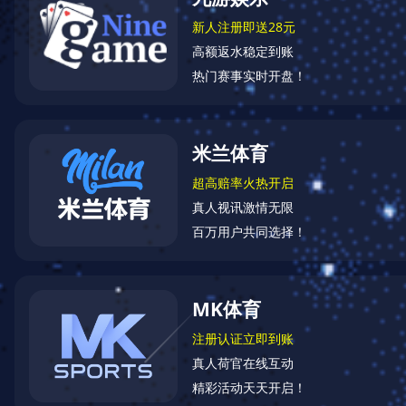
咪咕体育联合评选
2026-08-05
8 次浏览
巴萨夏季引援目标锁定澳大利亚18岁后卫赫林
顿希望签约成功
2026-07-28
18 次浏览