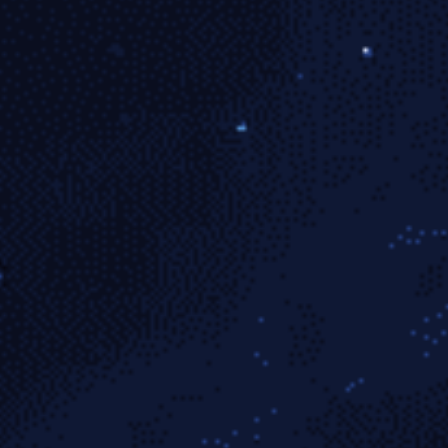
帕瓦尔与国米更衣室关系紧张世俱杯养伤期间
却选择打壁球
2026-07-12
37 次浏览