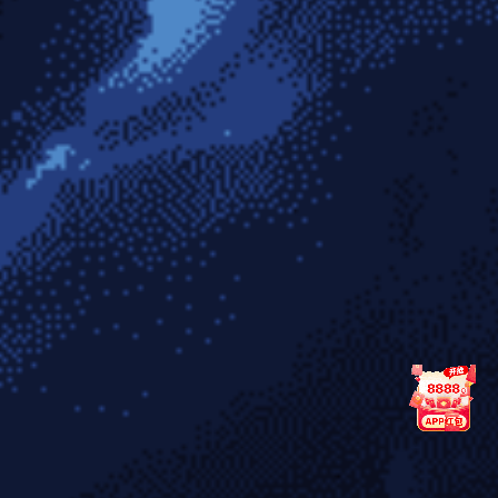
瑞典队主帅波特解析库卢缺席世界杯的原因与
球队利益考量
2026-07-09
43 次浏览