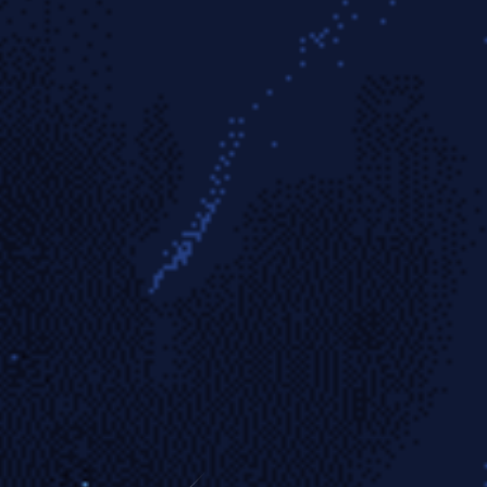
41岁C罗晒健身照展现完美身材紧致腹肌与肌
肉线条令人惊叹
2026-07-22
25 次浏览
土耳其射门30次却仅获133预期进球数与澳大
利亚差距微小