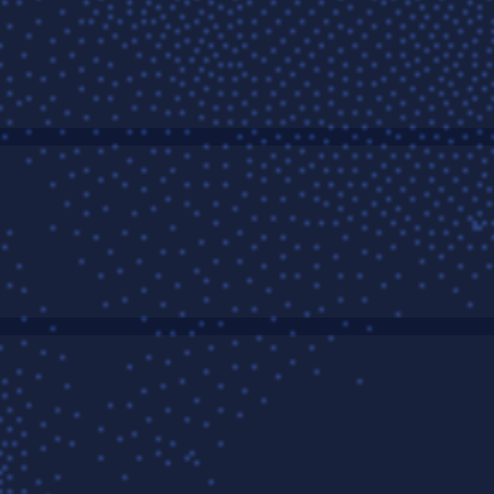
的时刻
2026-07-30
15 次浏览
皇马青训球员转会收入近6亿欧元的成功之路分
析
2026-07-27
24 次浏览