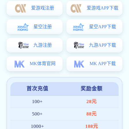
2026-07-05 21:02
40 次阅读
单届欧冠淘汰赛进球榜K77与C罗争夺射手
王桂冠
在欧洲足球的最高殿堂——欧冠联赛中，淘汰赛阶段
的进球数往往成为讨论的焦点。尤其是在这项赛事
中，传奇球员C罗与新星K77之间的竞争更是引人注
目。两位球员不仅在各自的球队中扮演着重要角色，
更是在单届欧冠淘汰赛进球榜上争夺射手王桂冠。本
文将从四个方面来深入探讨这一话题，包括两位球员
的历史表现、他们在本届比赛中的状态、影响因素以