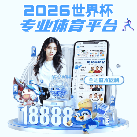
立即注册
世界杯官网平台
官网 ·
权威体育数据平台
世界杯官网平台 OFFICIAL WEBSITE
自2022年创立以来，
世界杯官网平台
致力于为用户提
供包括NBA、英超、欧洲杯、LPL在内的热门赛事直播
与数据服务，广受用户信赖。
立即下载世界杯官网平台APP