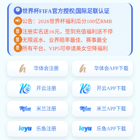
首页
/
体育热讯
/ 正文