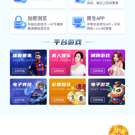
不同的风格与特点。C罗以丰富的比赛经验和强大的
身体素质著称，而K77则凭借灵活性和爆发力赢得了
广大观众的喜爱。这种对比使得他们之间的竞争更加
引人入胜。
2、本届比赛状态分析
截至目前，本届欧冠淘汰赛阶段，两位巨星均展现了
极高的竞技状态。C罗在小组赛和淘汰赛中的表现一
如既往稳定，不仅打入多个关键进球，还为队友创造
了大量机会。
K77同样不甘示弱，他凭借敏锐的门前嗅觉和卓越的
技术水平，成功帮助球队晋级。他的一些进球甚至被
认为是本届比赛中的经典之作，让人们看到了他无可
限量的潜力。